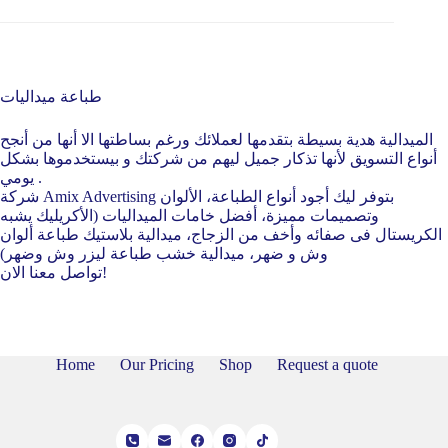
طباعة ميداليات
الميدالية هدية بسيطة بتقدمها لعملائك ورغم بساطتها الا أنها من أنجح
أنواع التسويق لأنها تذكار جميل ليهم من شركتك و بيستخدموها بشكل
يومي .
شركة Amix Advertising بتوفر ليك أجود أنواع الطباعة، الألوان
وتصميمات مميزة، أفضل خامات الميداليات (الأكريليك يشبه
الكريستال فى صفائه وأخف من الزجاج، ميدالية بلاستيك طباعة ألوان
وش و ضهر، ميدالية خشب طباعة ليزر وش وضهر)
تواصل معنا الان!
Home
Our Pricing
Shop
Request a quote